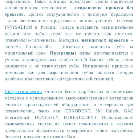
сверстников. Наша клиника предлагает своим пациентам
инновационную технологию –
исправление прикуса без
брекетов
. Долгое сотрудничество с доктором Варшавски
дало возможность представить инновационную систему
INVISALIGN в России. Теперь исправить незначительное
искривление зубов стало так же просто, как посетить
стоматолога-гигиениста. Методика
невидимых брекетов
–
система Инвизилайн – позволяет выровнять зубы за
минимальный срок.
Прозрачные капы
изготавливаются с
учетом индивидуальных особенностей Ваших зубов, легко
снимаются и не травмируют зубы. Исправление прикуса с
помощью кап для выравнивания зубов является сегодня
наиболее прогрессивной ортодонтической техникой.
Профессионалами
клиники было разработаны «невидимые»
методики с использованием высококачественных материалов
элитных производителей оборудования и материалов для
стоматологии, таких как: ERKODENT, 3M Unitek, GAC
international, DENTSPLY, FORESTADENT. Использование
компьютерных систем на этапах планирования и лечения
предоставляет возможность совершенно точно изготовить
брекеты, подходящие именно Вам.