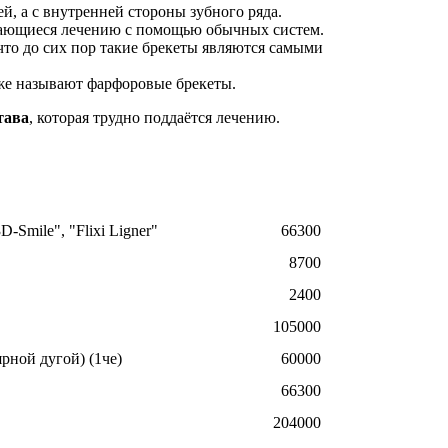
ей, а с внутренней стороны зубного ряда.
ддающиеся лечению с помощью обычных систем.
то до сих пор такие брекеты являются самыми
кже называют фарфоровые брекеты.
тава
, которая трудно поддаётся лечению.
Smile", "Flixi Ligner"
66300
8700
2400
105000
рной дугой) (1че)
60000
66300
204000