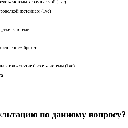
екет-системы керамической (1че)
оволкой (ретейнер) (1че)
брекет-системе
а
креплением брекета
ратов - снятие брекет-системы (1че)
та
ультацию по данному вопросу?