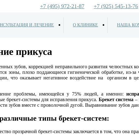
+7 (495) 972-21-87
+7 (925) 545-13-76
НСУЛЬТАЦИЯ И ЛЕЧЕНИЕ
О КЛИНИКЕ
НАША КО
ние прикуса
енных зубов, коррекцией неправильного развития челюстных ко
ся зоны, плохо поддающиеся гигиенической обработке, из-за 
ции, что оказывает негативное воздействие на организм в ц
ешение проблемы, имеющейся у 75% людей, а именно:
испр
ые брекет-системы для исправления прикуса.
Брекет система
– 
ти зубов вместе с проволочной дугой. Выравнивание зубов дан
различные типы брекет-систем:
ство прозрачной брекет-системы заключается в том, что она пр