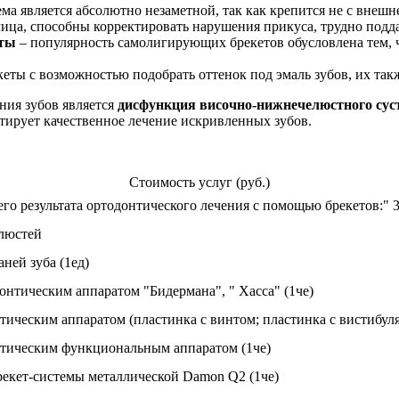
ема является абсолютно незаметной, так как крепится не с внешн
лица, способны корректировать нарушения прикуса, трудно по
еты
– популярность самолигирующих брекетов обусловлена тем, ч
еты с возможностью подобрать оттенок под эмаль зубов, их та
ния зубов является
дисфункция височно-нижнечелюстного сус
ирует качественное лечение искривленных зубов.
Стоимость услуг (руб.)
о результата ортодонтического лечения с помощью брекетов:" 3D-
елюстей
ней зуба (1ед)
нтическим аппаратом "Бидермана", " Хасса" (1че)
ическим аппаратом (пластинка с винтом; пластинка с вистибуля
тическим функциональным аппаратом (1че)
екет-системы металлической Damon Q2 (1че)